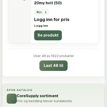
20my hvit (50)
Min.
1
Logg inn for pris
Logg inn
Se produkt
Viser
48
av
1822
produkter
Last 48 til
ÅPEN KATALOG
CoreSupply sortiment
CS
Pris og bestilling krever kundekonto