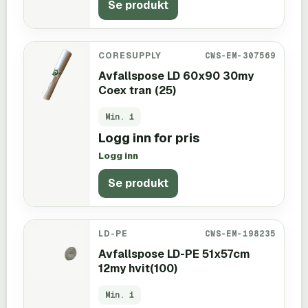
Se produkt
CORESUPPLY
CWS-EM-307569
Avfallspose LD 60x90 30my
Coex tran (25)
Min.
1
Logg inn for pris
Logg inn
Se produkt
LD-PE
CWS-EM-198235
Avfallspose LD-PE 51x57cm
12my hvit(100)
Min.
1