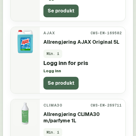
Se produkt
AJAX
CWS-EM-169502
Allrengjøring AJAX Original 5L
Min.
1
Logg inn for pris
Logg inn
Se produkt
CLIMA30
CWS-EM-269711
Allrengjøring CLIMA30
m/parfyme 1L
Min.
1