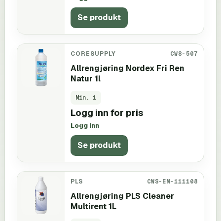
Se produkt
CORESUPPLY
CWS-507
Allrengjøring Nordex Fri Ren
Natur 1l
Min.
1
Logg inn for pris
Logg inn
Se produkt
PLS
CWS-EM-111108
Allrengjøring PLS Cleaner
Multirent 1L