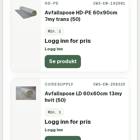
HD-PE
CWS-EM-192901
Avfallspose HD-PE 60x90cm
7my trans (50)
Min.
1
Logg inn for pris
Logg inn
Se produkt
CORESUPPLY
CWS-EM-250325
Avfallspose LD 60x60cm 13my
hvit (50)
Min.
1
Logg inn for pris
Logg inn