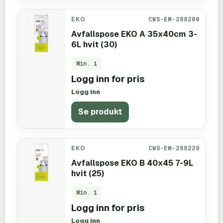
EKO
CWS-EM-288200
Avfallspose EKO A 35x40cm 3-
6L hvit (30)
Min.
1
Logg inn for pris
Logg inn
Se produkt
EKO
CWS-EM-288229
Avfallspose EKO B 40x45 7-9L
hvit (25)
Min.
1
Logg inn for pris
Logg inn