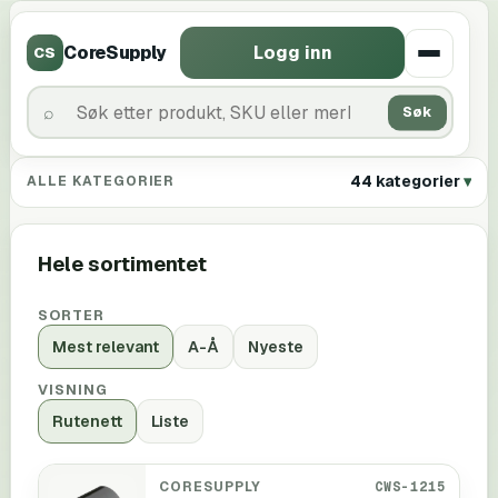
CoreSupply
Logg inn
CS
Søk
44 kategorier
ALLE KATEGORIER
Hele sortimentet
SORTER
Mest relevant
A-Å
Nyeste
VISNING
Rutenett
Liste
CORESUPPLY
CWS-1215