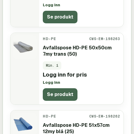
Logg inn
Se produkt
HD-PE
CWS-EM-198263
Avfallspose HD-PE 50x50cm
7my trans (50)
Min.
1
Logg inn for pris
Logg inn
Se produkt
HD-PE
CWS-EM-198262
Avfallspose HD-PE 51x57cm
12my blå (25)