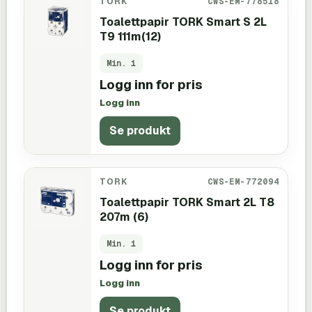
TORK
CWS-EM-778518
Toalettpapir TORK Smart S 2L
T9 111m(12)
Min.
1
Logg inn for pris
Logg inn
Se produkt
TORK
CWS-EM-772094
Toalettpapir TORK Smart 2L T8
207m (6)
Min.
1
Logg inn for pris
Logg inn
Se produkt