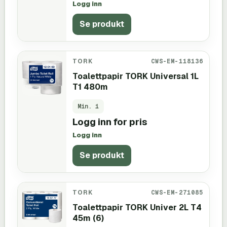
Logg inn
Se produkt
TORK
CWS-EM-118136
Toalettpapir TORK Universal 1L
T1 480m
Min.
1
Logg inn for pris
Logg inn
Se produkt
TORK
CWS-EM-271085
Toalettpapir TORK Univer 2L T4
45m (6)