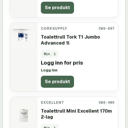
Se produkt
CORESUPPLY
CWS-697
Toalettrull Tork T1 Jumbo
Advanced 1l
Min.
1
Logg inn for pris
Logg inn
Se produkt
EXCELLENT
CWS-405
Toalettrull Mini Excellent 170m
2-lag
Min.
1