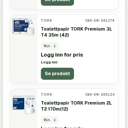
TORK
CWS-EM-261376
Toalettpapir TORK Premium 3L
T4 35m (42)
Min.
1
Logg inn for pris
Logg inn
Se produkt
TORK
CWS-EM-265124
Toalettpapir TORK Premium 2L
T2 170m(12)
Min.
1