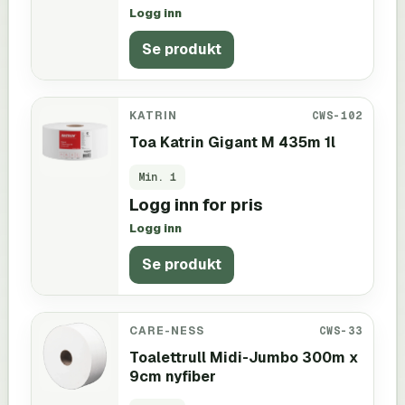
Logg inn
Se produkt
KATRIN
CWS-102
Toa Katrin Gigant M 435m 1l
Min.
1
Logg inn for pris
Logg inn
Se produkt
CARE-NESS
CWS-33
Toalettrull Midi-Jumbo 300m x
9cm nyfiber