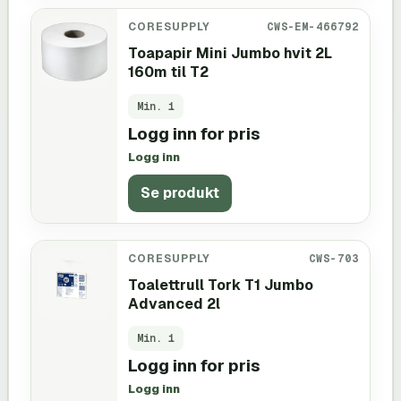
CORESUPPLY
CWS-EM-466792
Toapapir Mini Jumbo hvit 2L
160m til T2
Min.
1
Logg inn for pris
Logg inn
Se produkt
CORESUPPLY
CWS-703
Toalettrull Tork T1 Jumbo
Advanced 2l
Min.
1
Logg inn for pris
Logg inn