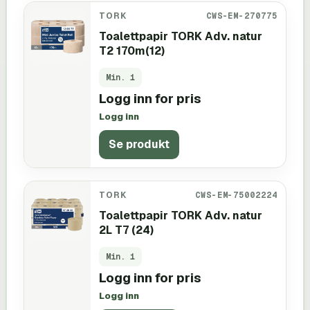
TORK
CWS-EM-270775
Toalettpapir TORK Adv. natur
T2 170m(12)
Min.
1
Logg inn for pris
Logg inn
Se produkt
TORK
CWS-EM-75002224
Toalettpapir TORK Adv. natur
2L T7 (24)
Min.
1
Logg inn for pris
Logg inn