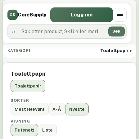
CoreSupply
Logg inn
CS
Søk
Toalettpapir
KATEGORI
Toalettpapir
Toalettpapir
SORTER
Mest relevant
A-Å
Nyeste
VISNING
Rutenett
Liste