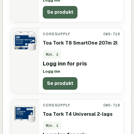
Logg inn
Se produkt
CORESUPPLY
CWS-719
Toa Tork T8 SmartOne 207m 2l
Min.
1
Logg inn for pris
Logg inn
Se produkt
CORESUPPLY
CWS-710
Toa Tork T4 Universal 2-lags
Min.
1