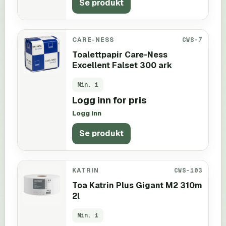
Se produkt
CARE-NESS
CWS-7
Toalettpapir Care-Ness
Excellent Falset 300 ark
Min.
1
Logg inn for pris
Logg inn
Se produkt
KATRIN
CWS-103
Toa Katrin Plus Gigant M2 310m
2l
Min.
1