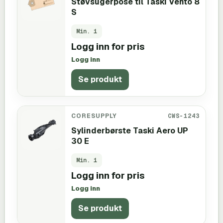
Støvsugerpose til Taski Vento 8
S
Min.
1
Logg inn for pris
Logg inn
Se produkt
CORESUPPLY
CWS-1243
Sylinderbørste Taski Aero UP
30 E
Min.
1
Logg inn for pris
Logg inn
Se produkt