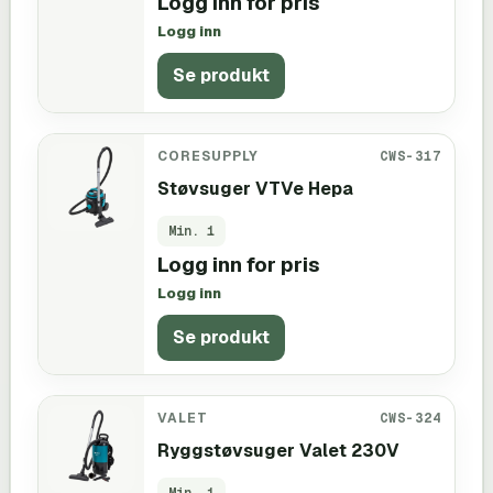
Logg inn for pris
Logg inn
Se produkt
CORESUPPLY
CWS-317
Støvsuger VTVe Hepa
Min.
1
Logg inn for pris
Logg inn
Se produkt
VALET
CWS-324
Ryggstøvsuger Valet 230V
Min.
1