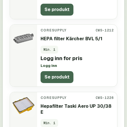
Se produkt
CORESUPPLY
CWS-1212
HEPA filter Kärcher BVL 5/1
Min.
1
Logg inn for pris
Logg inn
Se produkt
CORESUPPLY
CWS-1226
Hepafilter Taski Aero UP 30/38
E
Min.
1