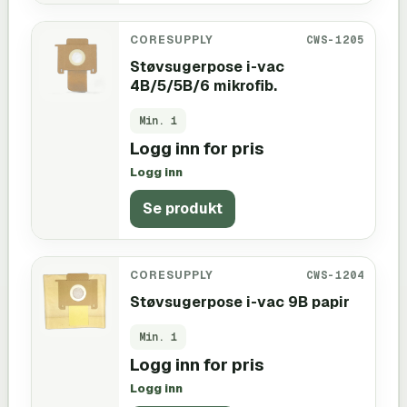
CORESUPPLY
CWS-1205
Støvsugerpose i-vac
4B/5/5B/6 mikrofib.
Min.
1
Logg inn for pris
Logg inn
Se produkt
CORESUPPLY
CWS-1204
Støvsugerpose i-vac 9B papir
Min.
1
Logg inn for pris
Logg inn