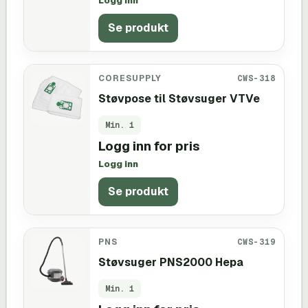
Logg inn
Se produkt
CORESUPPLY
CWS-318
Støvpose til Støvsuger VTVe
Min.
1
Logg inn for pris
Logg inn
Se produkt
PNS
CWS-319
Støvsuger PNS2000 Hepa
Min.
1