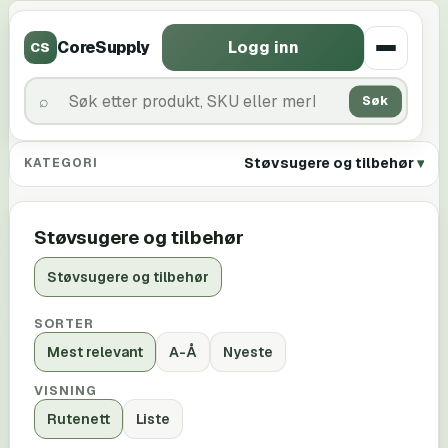
CoreSupply
Logg inn
CS
Søk
Støvsugere og tilbehør
KATEGORI
Støvsugere og tilbehør
Støvsugere og tilbehør
SORTER
Mest relevant
A-Å
Nyeste
VISNING
Rutenett
Liste