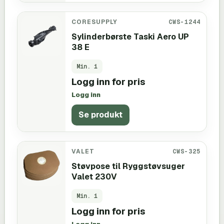
CORESUPPLY
CWS-1244
Sylinderbørste Taski Aero UP
38 E
Min.
1
Logg inn for pris
Logg inn
Se produkt
VALET
CWS-325
Støvpose til Ryggstøvsuger
Valet 230V
Min.
1
Logg inn for pris