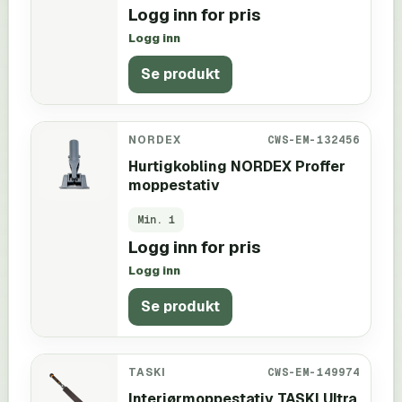
Logg inn for pris
Logg inn
Se produkt
NORDEX
CWS-EM-132456
Hurtigkobling NORDEX Proffer
moppestativ
Min.
1
Logg inn for pris
Logg inn
Se produkt
TASKI
CWS-EM-149974
Interiørmoppestativ TASKI Ultra