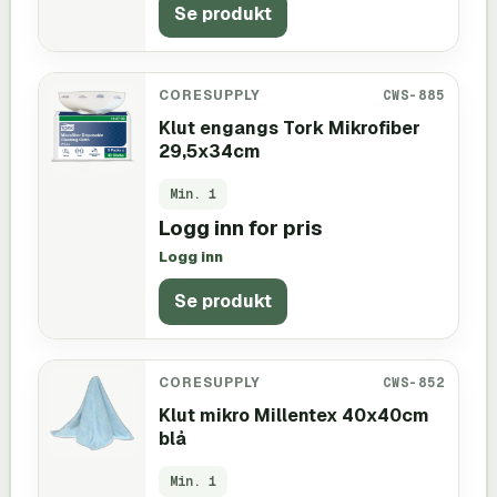
Se produkt
CORESUPPLY
CWS-885
Klut engangs Tork Mikrofiber
29,5x34cm
Min.
1
Logg inn for pris
Logg inn
Se produkt
CORESUPPLY
CWS-852
Klut mikro Millentex 40x40cm
blå
Min.
1