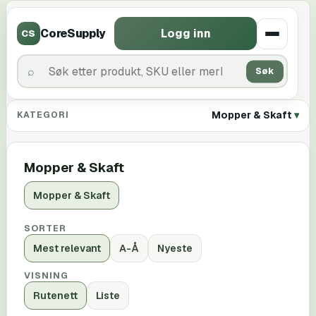
CoreSupply
Logg inn
CS
Søk
Mopper & Skaft
KATEGORI
Mopper & Skaft
Mopper & Skaft
SORTER
Mest relevant
A-Å
Nyeste
VISNING
Rutenett
Liste