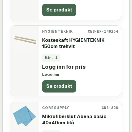
Se produkt
HYGIENTEKNIK
CWS-EM-149254
Kosteskaft HYGIENTEKNIK
150cm trehvit
Min.
1
Logg inn for pris
Logg inn
Se produkt
CORESUPPLY
CWS-828
Mikrofiberklut Abena basic
40x40cm blå