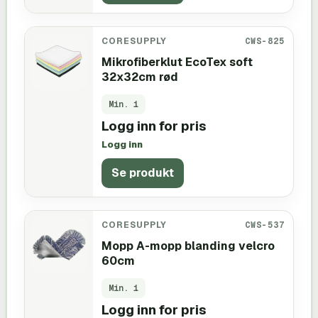
CORESUPPLY
CWS-825
Mikrofiberklut EcoTex soft
32x32cm rød
Min.
1
Logg inn for pris
Logg inn
Se produkt
CORESUPPLY
CWS-537
Mopp A-mopp blanding velcro
60cm
Min.
1
Logg inn for pris