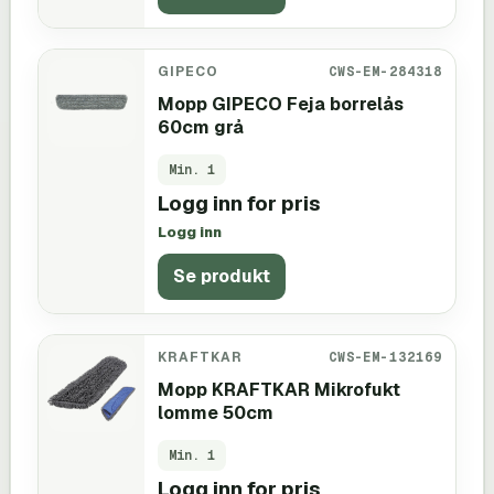
GIPECO
CWS-EM-284318
Mopp GIPECO Feja borrelås
60cm grå
Min.
1
Logg inn for pris
Logg inn
Se produkt
KRAFTKAR
CWS-EM-132169
Mopp KRAFTKAR Mikrofukt
lomme 50cm
Min.
1
Logg inn for pris