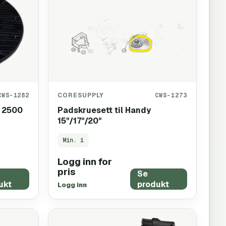
CWS-1282
CORESUPPLY
CWS-1273
 2500
Padskruesett til Handy
15"/17"/20"
Min.
1
Logg inn for
pris
Se
ukt
produkt
Logg inn