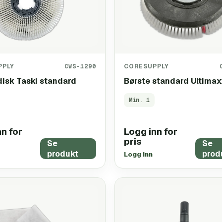
PPLY
CWS-1290
CORESUPPLY
disk Taski standard
Børste standard Ultima
Min.
1
n for
Logg inn for
pris
Se
Se
produkt
prod
Logg inn