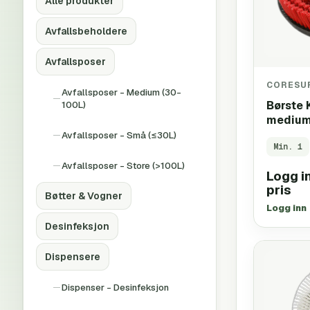
Alle produkter
Avfallsbeholdere
Avfallsposer
CORESU
Avfallsposer - Medium (30-
100L)
Børste 
medium
Avfallsposer - Små (≤30L)
Min.
1
Avfallsposer - Store (>100L)
Logg in
pris
Bøtter & Vogner
Logg inn
Desinfeksjon
Dispensere
Dispenser - Desinfeksjon