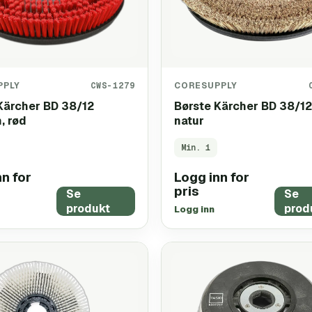
PPLY
CWS-1279
CORESUPPLY
Kärcher BD 38/12
Børste Kärcher BD 38/12
, rød
natur
Min.
1
n for
Logg inn for
pris
Se
Se
produkt
prod
Logg inn