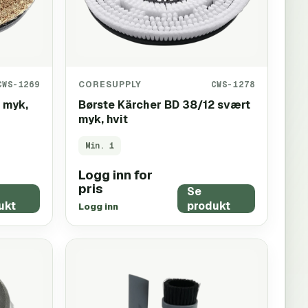
CWS-1269
CORESUPPLY
CWS-1278
 myk,
Børste Kärcher BD 38/12 svært
myk, hvit
Min.
1
Logg inn for
pris
Se
ukt
produkt
Logg inn