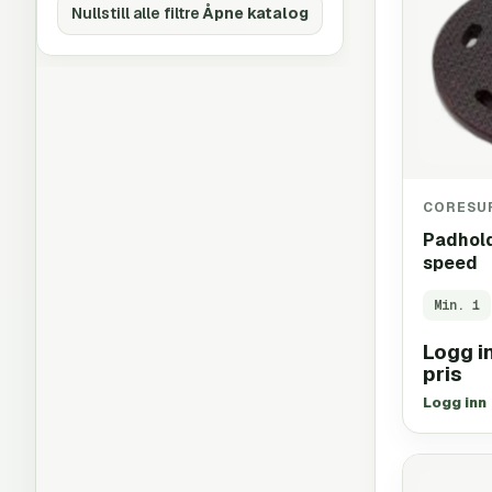
Nullstill alle filtre
Åpne katalog
CORESU
Padhold
speed
Min.
1
Logg in
pris
Logg inn