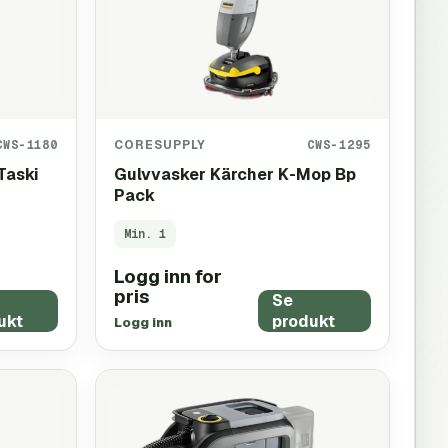
CWS-1180
CORESUPPLY
CWS-1295
Taski
Gulvvasker Kärcher K-Mop Bp
Pack
Min.
1
Logg inn for
pris
Se
ukt
produkt
Logg inn