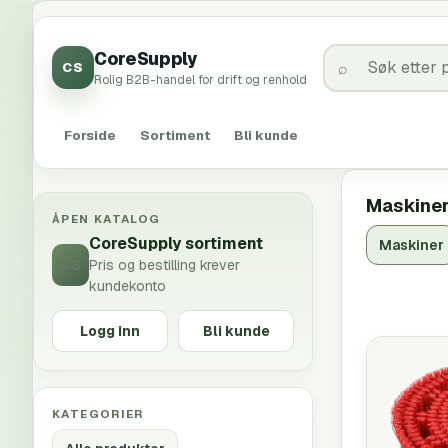
CoreSupply
CS
Rolig B2B-handel for drift og renhold
Forside
Sortiment
Bli kunde
Maskine
ÅPEN KATALOG
CoreSupply sortiment
Maskiner
CS
Pris og bestilling krever
kundekonto
Logg inn
Bli kunde
KATEGORIER