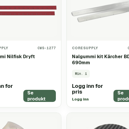
PPLY
CWS-1277
CORESUPPLY
i Nilfisk Dryft
Nalgummi kit Kärcher B
690mm
Min.
1
n for
Logg inn for
pris
Se
Se
produkt
prod
Logg inn