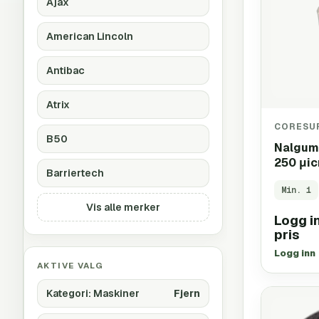
Ajax
American Lincoln
Antibac
Atrix
CORESU
B50
Nalgum
250 μic
Barriertech
Min.
1
Vis alle merker
Logg in
pris
Logg inn
AKTIVE VALG
Kategori
:
Maskiner
Fjern