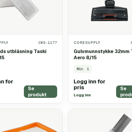
PPLY
CWS-1177
CORESUPPLY
ads utblåsning Taski
Gulvmunnstykke 32mm 
15
Aero 8/15
Min.
1
n for
Logg inn for
pris
Se
Se
produkt
prod
Logg inn