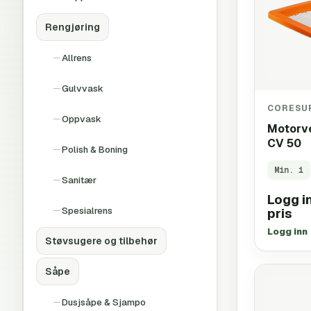
Rengjøring
Allrens
Gulvvask
CORESU
Oppvask
Motorve
CV 50
Polish & Boning
Min.
1
Sanitær
Logg in
Spesialrens
pris
Logg inn
Støvsugere og tilbehør
Såpe
Dusjsåpe & Sjampo