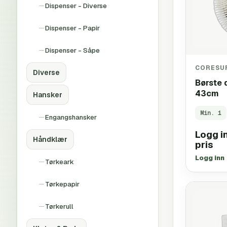
Dispenser - Diverse
Dispenser - Papir
Dispenser - Såpe
CORESU
Diverse
Børste 
43cm
Hansker
Min.
1
Engangshansker
Logg in
Håndklær
pris
Logg inn
Tørkeark
Tørkepapir
Tørkerull