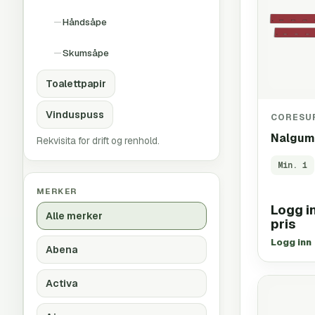
Håndsåpe
Skumsåpe
Toalettpapir
Vinduspuss
CORESU
Nalgumm
Rekvisita for drift og renhold.
Min.
1
MERKER
Logg in
Alle merker
pris
Logg inn
Abena
Activa