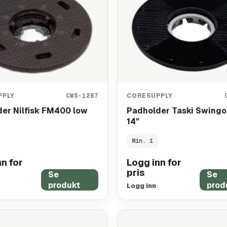
PPLY
CWS-1287
CORESUPPLY
er Nilfisk FM400 low
Padholder Taski Swingo
14"
Min.
1
n for
Logg inn for
pris
Se
Se
produkt
prod
Logg inn