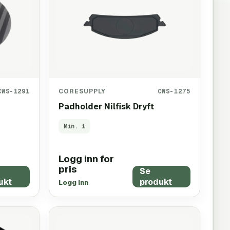
CWS-1291
CORESUPPLY
CWS-1275
Padholder Nilfisk Dryft
Min.
1
Logg inn for
pris
Se
ukt
produkt
Logg inn