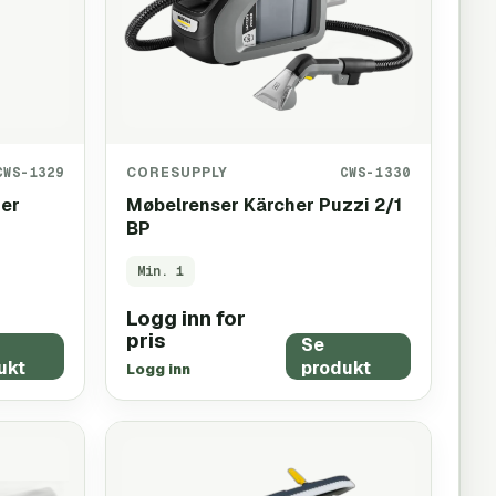
CWS-1329
CORESUPPLY
CWS-1330
er
Møbelrenser Kärcher Puzzi 2/1
BP
Min.
1
Logg inn for
pris
Se
ukt
produkt
Logg inn