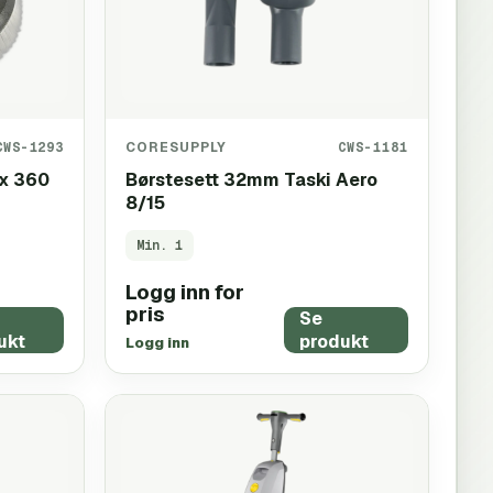
CWS-1293
CORESUPPLY
CWS-1181
xx 360
Børstesett 32mm Taski Aero
8/15
Min.
1
Logg inn for
pris
Se
ukt
produkt
Logg inn