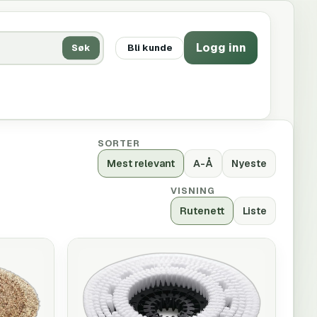
Logg inn
Søk
Bli kunde
SORTER
Mest relevant
A-Å
Nyeste
VISNING
Rutenett
Liste