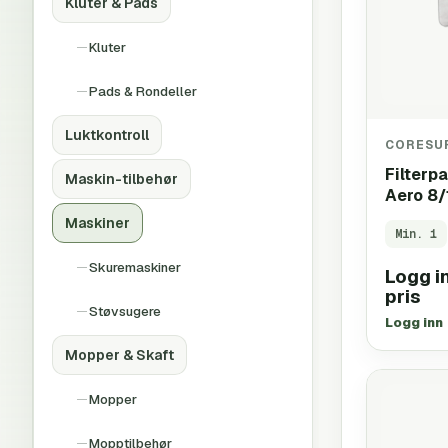
Kluter & Pads
Kluter
Pads & Rondeller
Luktkontroll
CORESU
Filterp
Maskin-tilbehør
Aero 8/
Maskiner
Min.
1
Skuremaskiner
Logg in
pris
Støvsugere
Logg inn
Mopper & Skaft
Mopper
Mopptilbehør