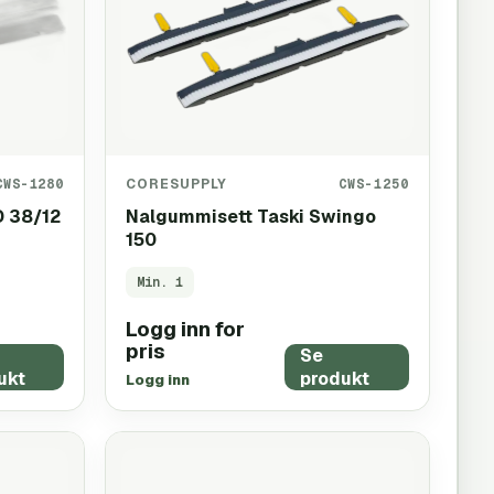
CWS-1280
CORESUPPLY
CWS-1250
D 38/12
Nalgummisett Taski Swingo
150
Min.
1
Logg inn for
pris
Se
ukt
produkt
Logg inn