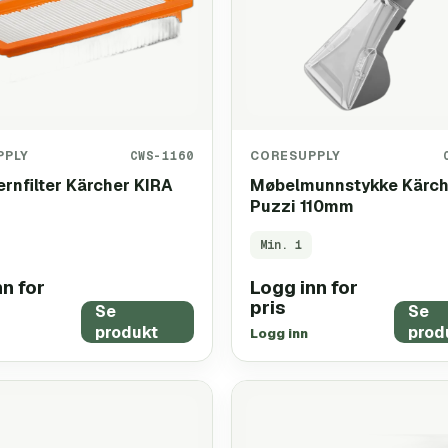
PPLY
CWS-1160
CORESUPPLY
rnfilter Kärcher KIRA
Møbelmunnstykke Kärch
Puzzi 110mm
Min.
1
n for
Logg inn for
pris
Se
Se
produkt
prod
Logg inn