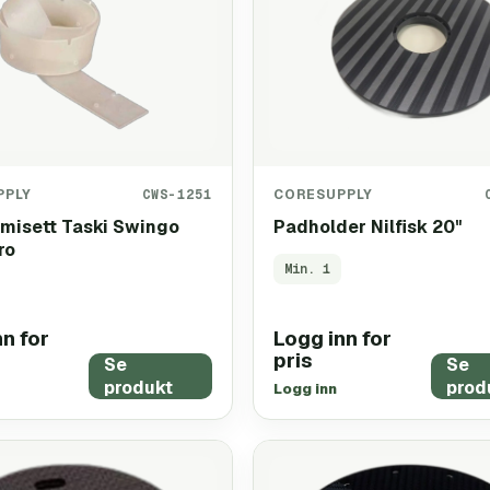
PPLY
CWS-1251
CORESUPPLY
misett Taski Swingo
Padholder Nilfisk 20"
ro
Min.
1
n for
Logg inn for
pris
Se
Se
produkt
prod
Logg inn