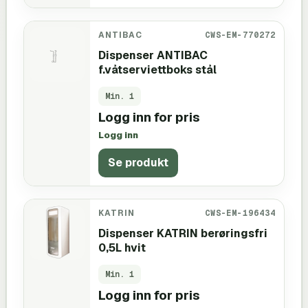
ANTIBAC
CWS-EM-770272
Dispenser ANTIBAC
f.våtserviettboks stål
Min.
1
Logg inn for pris
Logg inn
Se produkt
KATRIN
CWS-EM-196434
Dispenser KATRIN berøringsfri
0,5L hvit
Min.
1
Logg inn for pris