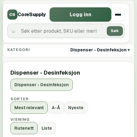
CoreSupply
Logg inn
CS
Søk
Dispenser - Desinfeksjon
KATEGORI
Dispenser - Desinfeksjon
Dispenser - Desinfeksjon
SORTER
Mest relevant
A-Å
Nyeste
VISNING
Rutenett
Liste