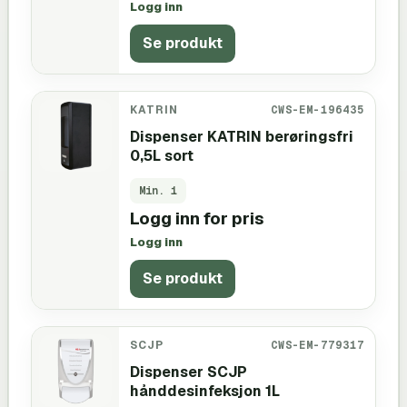
Logg inn
Se produkt
KATRIN
CWS-EM-196435
Dispenser KATRIN berøringsfri
0,5L sort
Min.
1
Logg inn for pris
Logg inn
Se produkt
SCJP
CWS-EM-779317
Dispenser SCJP
hånddesinfeksjon 1L