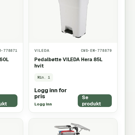
M-778871
VILEDA
CWS-EM-778879
 60L
Pedalbøtte VILEDA Hera 85L
hvit
Min.
1
Logg inn for
pris
Se
ukt
produkt
Logg inn