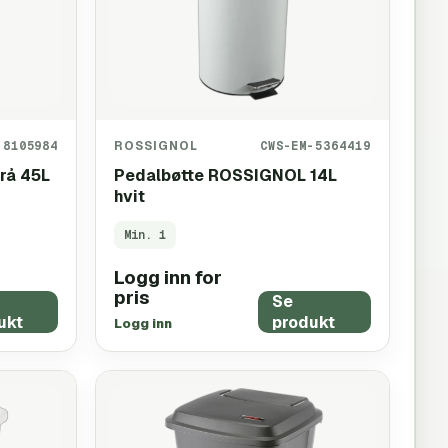
-8105984
ROSSIGNOL
CWS-EM-5364419
rå 45L
Pedalbøtte ROSSIGNOL 14L
hvit
Min.
1
Logg inn for
pris
Se
ukt
produkt
Logg inn