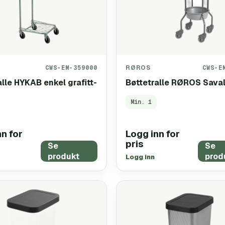
CWS-EM-359000
RØROS
CWS-E
alle HYKAB enkel grafitt-
Bøttetralle RØROS Saval
Min.
1
n for
Logg inn for
pris
Se
Se
produkt
prod
Logg inn