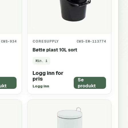
CWS-934
CORESUPPLY
CWS-EM-113774
Bøtte plast 10L sort
Min.
1
Logg inn for
pris
Se
ukt
produkt
Logg inn