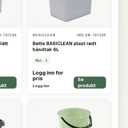
M-707106
BASICLEAN
CWS-EM-707105
lått
Bøtte BASICLEAN plast rødt
håndtak 6L
Min.
1
Logg inn for
pris
Se
ukt
produkt
Logg inn