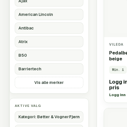
Ajax
American Lincoln
Antibac
Atrix
VILEDA
Pedalbø
B50
beige
Barriertech
Min.
1
Logg in
Vis alle merker
pris
Logg inn
AKTIVE VALG
Kategori
:
Bøtter & Vogner
Fjern