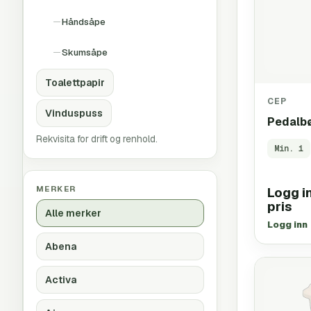
Håndsåpe
Skumsåpe
Toalettpapir
CEP
Vinduspuss
Pedalbø
Rekvisita for drift og renhold.
Min.
1
MERKER
Logg in
pris
Alle merker
Logg inn
Abena
Activa