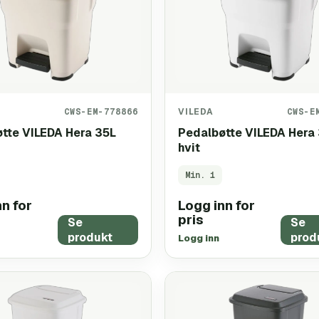
CWS-EM-778866
VILEDA
CWS-E
tte VILEDA Hera 35L
Pedalbøtte VILEDA Hera
hvit
Min.
1
n for
Logg inn for
pris
Se
Se
produkt
prod
Logg inn