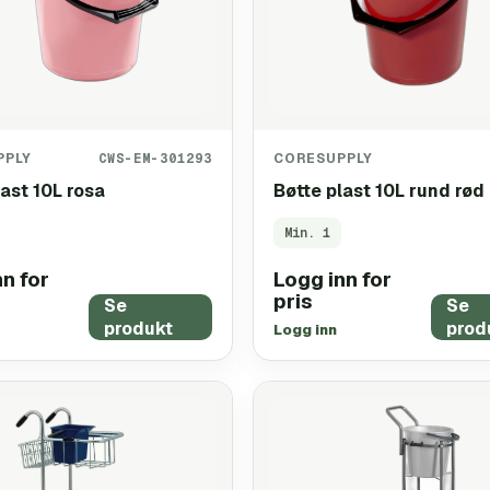
PPLY
CWS-EM-301293
CORESUPPLY
last 10L rosa
Bøtte plast 10L rund rød
Min.
1
n for
Logg inn for
pris
Se
Se
produkt
prod
Logg inn