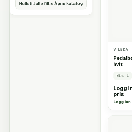
Nullstill alle filtre
Åpne katalog
VILEDA
Pedalbø
hvit
Min.
1
Logg in
pris
Logg inn