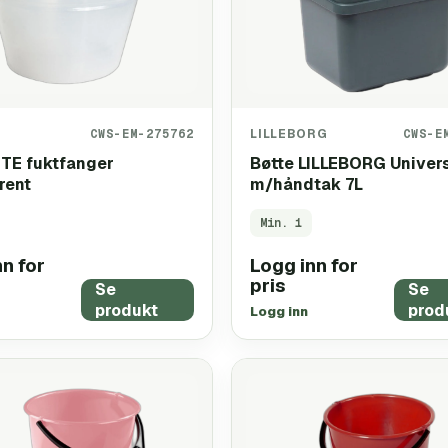
CWS-EM-275762
LILLEBORG
CWS-E
ITE fuktfanger
Bøtte LILLEBORG Univer
rent
m/håndtak 7L
Min.
1
n for
Logg inn for
pris
Se
Se
produkt
prod
Logg inn