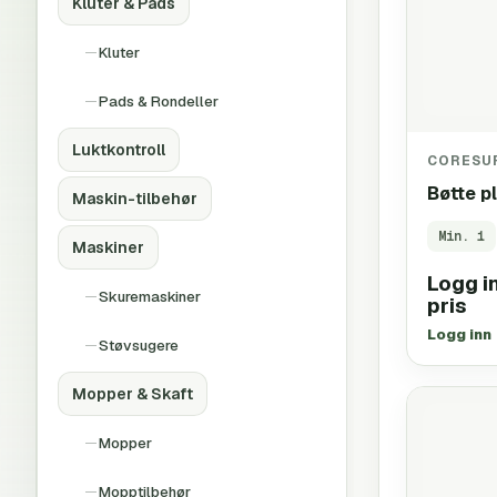
Kluter & Pads
Kluter
Pads & Rondeller
Luktkontroll
CORESU
Bøtte p
Maskin-tilbehør
Min.
1
Maskiner
Logg in
Skuremaskiner
pris
Logg inn
Støvsugere
Mopper & Skaft
Mopper
Mopptilbehør