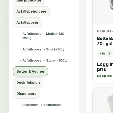
Alle produkter
Avfallsbeholdere
Avfallsposer
BASICLE
Avfallsposer - Medium (30-
100L)
Bøtte 
20L grå
Avfallsposer - Små (≤30L)
Min.
1
Avfallsposer - Store (>100L)
Logg in
pris
Bøtter & Vogner
Logg inn
Desinfeksjon
Dispensere
Dispenser - Desinfeksjon