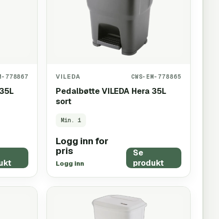
M-778867
VILEDA
CWS-EM-778865
 35L
Pedalbøtte VILEDA Hera 35L
sort
Min.
1
Logg inn for
pris
Se
ukt
produkt
Logg inn