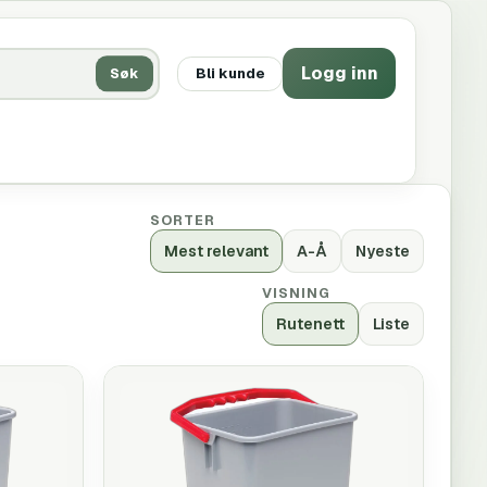
Logg inn
Søk
Bli kunde
SORTER
Mest relevant
A-Å
Nyeste
VISNING
Rutenett
Liste