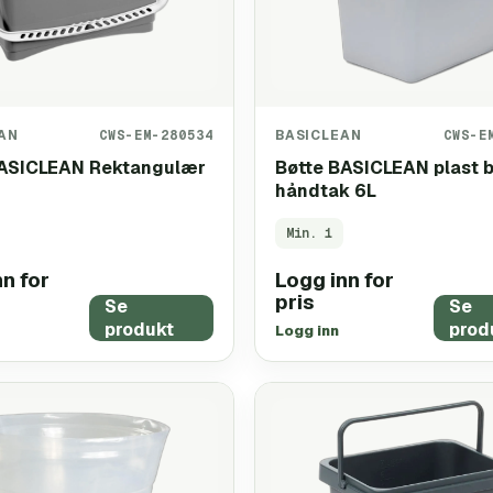
AN
CWS-EM-280534
BASICLEAN
CWS-E
BASICLEAN Rektangulær
Bøtte BASICLEAN plast b
håndtak 6L
Min.
1
n for
Logg inn for
pris
Se
Se
produkt
prod
Logg inn