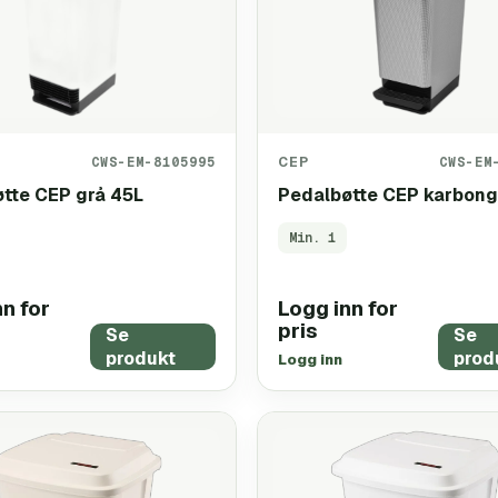
CWS-EM-8105995
CEP
CWS-EM
tte CEP grå 45L
Pedalbøtte CEP karbong
Min.
1
n for
Logg inn for
pris
Se
Se
produkt
prod
Logg inn