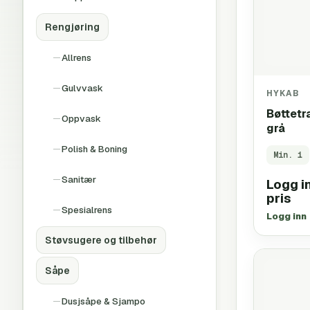
Rengjøring
Allrens
Gulvvask
HYKAB
Bøttetr
Oppvask
grå
Polish & Boning
Min.
1
Sanitær
Logg in
pris
Spesialrens
Logg inn
Støvsugere og tilbehør
Såpe
Dusjsåpe & Sjampo