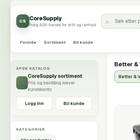
CoreSupply
CS
Rolig B2B-handel for drift og renhold
Forside
Sortiment
Bli kunde
Bøtter &
ÅPEN KATALOG
CoreSupply sortiment
Bøtter & 
CS
Pris og bestilling krever
kundekonto
Logg inn
Bli kunde
KATEGORIER