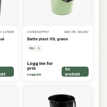
M-137040
CORESUPPLY
CWS-EM-301292
sal
Bøtte plast 10L grønn
Min.
1
Logg inn for
pris
Se
ukt
produkt
Logg inn