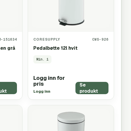
M-151634
CORESUPPLY
CWS-926
en grå
Pedalbøtte 12l hvit
Min.
1
Logg inn for
pris
Se
ukt
produkt
Logg inn