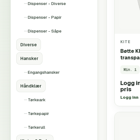
Dispenser - Diverse
Dispenser - Papir
Dispenser - Såpe
KITE
Diverse
Bøtte K
transpa
Hansker
Min.
1
Engangshansker
Logg in
Håndklær
pris
Logg inn
Tørkeark
Tørkepapir
Tørkerull