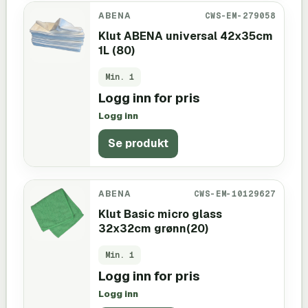
ABENA
CWS-EM-279058
Klut ABENA universal 42x35cm
1L (80)
Min.
1
Logg inn for pris
Logg inn
Se produkt
ABENA
CWS-EM-10129627
Klut Basic micro glass
32x32cm grønn(20)
Min.
1
Logg inn for pris
Logg inn