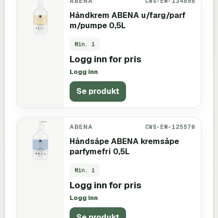
ABENA
CWS-EM-134898
Håndkrem ABENA u/farg/parf
m/pumpe 0,5L
Min.
1
Logg inn for pris
Logg inn
Se produkt
ABENA
CWS-EM-125570
Håndsåpe ABENA kremsåpe
parfymefri 0,5L
Min.
1
Logg inn for pris
Logg inn
Se produkt