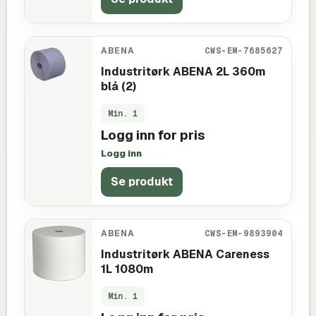
ABENA
CWS-EM-7685627
Industritørk ABENA 2L 360m
blå (2)
Min.
1
Logg inn for pris
Logg inn
Se produkt
ABENA
CWS-EM-9893904
Industritørk ABENA Careness
1L 1080m
Min.
1