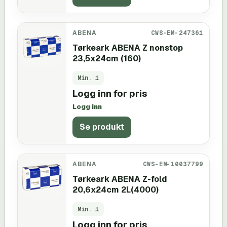
ABENA
CWS-EM-247361
Tørkeark ABENA Z nonstop
23,5x24cm (160)
Min.
1
Logg inn for pris
Logg inn
Se produkt
ABENA
CWS-EM-10037799
Tørkeark ABENA Z-fold
20,6x24cm 2L(4000)
Min.
1
Logg inn for pris