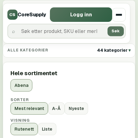
CoreSupply
Logg inn
CS
Søk
44 kategorier
ALLE KATEGORIER
Hele sortimentet
Abena
SORTER
Mest relevant
A-Å
Nyeste
VISNING
Rutenett
Liste