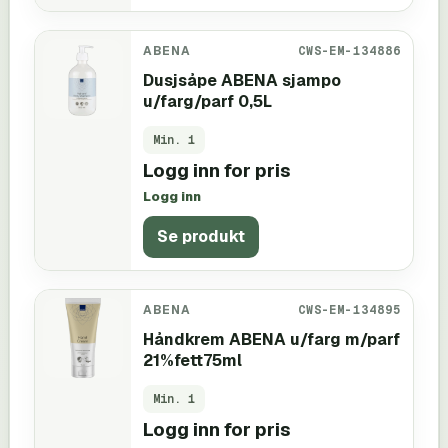
ABENA
CWS-EM-134886
Dusjsåpe ABENA sjampo
u/farg/parf 0,5L
Min.
1
Logg inn for pris
Logg inn
Se produkt
ABENA
CWS-EM-134895
Håndkrem ABENA u/farg m/parf
21%fett75ml
Min.
1
Logg inn for pris