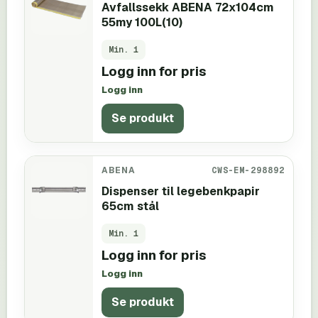
Avfallssekk ABENA 72x104cm
55my 100L(10)
Min.
1
Logg inn for pris
Logg inn
Se produkt
ABENA
CWS-EM-298892
Dispenser til legebenkpapir
65cm stål
Min.
1
Logg inn for pris
Logg inn
Se produkt