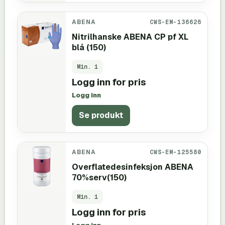
ABENA
CWS-EM-136626
Nitrilhanske ABENA CP pf XL
blå (150)
Min.
1
Logg inn for pris
Logg inn
Se produkt
ABENA
CWS-EM-125580
Overflatedesinfeksjon ABENA
70%serv(150)
Min.
1
Logg inn for pris