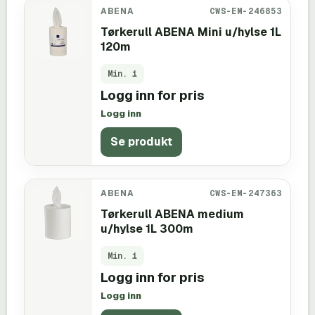
ABENA
CWS-EM-246853
Tørkerull ABENA Mini u/hylse 1L
120m
Min.
1
Logg inn for pris
Logg inn
Se produkt
ABENA
CWS-EM-247363
Tørkerull ABENA medium
u/hylse 1L 300m
Min.
1
Logg inn for pris
Logg inn