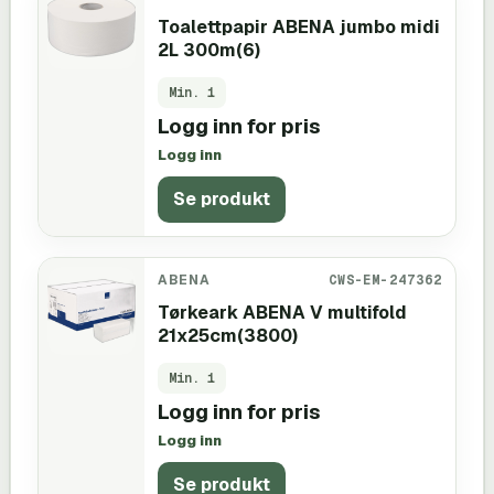
Toalettpapir ABENA jumbo midi
2L 300m(6)
Min.
1
Logg inn for pris
Logg inn
Se produkt
ABENA
CWS-EM-247362
Tørkeark ABENA V multifold
21x25cm(3800)
Min.
1
Logg inn for pris
Logg inn
Se produkt