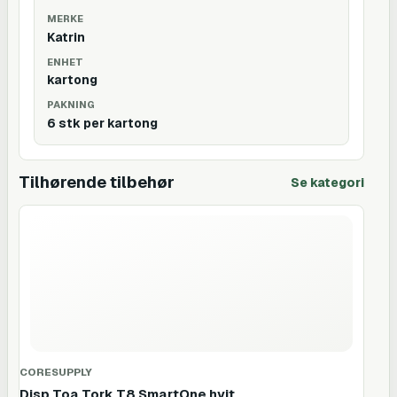
MERKE
Katrin
ENHET
kartong
PAKNING
6 stk per kartong
Tilhørende tilbehør
Se kategori
CORESUPPLY
Disp Toa Tork T8 SmartOne hvit