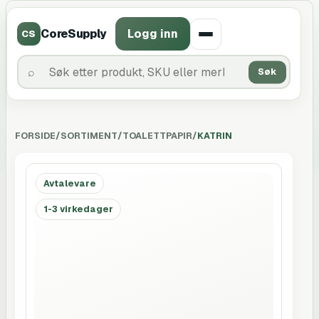
CoreSupply
Logg inn
CS
Søk
FORSIDE
/
SORTIMENT
/
TOALETTPAPIR
/
KATRIN
Avtalevare
1-3 virkedager