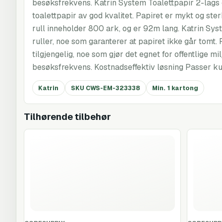
besøksfrekvens. Katrin System Toalettpapir 2-lags e
toalettpapir av god kvalitet. Papiret er mykt og st
rull inneholder 800 ark, og er 92m lang. Katrin Sy
ruller, noe som garanterer at papiret ikke går tomt. 
tilgjengelig, noe som gjør det egnet for offentlige mi
besøksfrekvens. Kostnadseffektiv løsning Passer ku
Katrin
SKU CWS-EM-323338
Min. 1 kartong
Tilhørende tilbehør