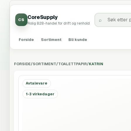
CoreSupply
CS
Rolig B2B-handel for drift og renhold
Forside
Sortiment
Bli kunde
FORSIDE
/
SORTIMENT
/
TOALETTPAPIR
/
KATRIN
Avtalevare
1-3 virkedager