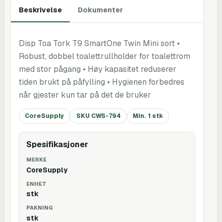
Beskrivelse
Dokumenter
Disp Toa Tork T9 SmartOne Twin Mini sort •
Robust, dobbel toalettrullholder for toalettrom
med stor pågang • Høy kapasitet reduserer
tiden brukt på påfylling • Hygienen forbedres
når gjester kun tar på det de bruker
CoreSupply
SKU CWS-794
Min. 1 stk
Spesifikasjoner
MERKE
CoreSupply
ENHET
stk
PAKNING
stk