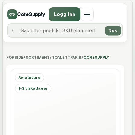
CoreSupply
Logg inn
CS
Søk
FORSIDE
/
SORTIMENT
/
TOALETTPAPIR
/
CORESUPPLY
Avtalevare
1-3 virkedager