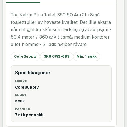
Toa Katrin Plus Toilet 360 50,4m 2l • Små
toalettruller av høyeste kvalitet. Det lille ekstra
når det gjelder skånsom tørking og absorpsjon •
50,4 meter / 360 ark til små/medium kontorer
eller hjemme • 2-lags nyfiber råvare
CoreSupply
SKU CWS-699
Min. 1 sekk
Spesifikasjoner
MERKE
CoreSupply
ENHET
sekk
PAKNING
7 stk per sekk