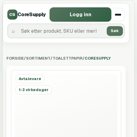
CoreSupply
Logg inn
CS
Søk
FORSIDE
/
SORTIMENT
/
TOALETTPAPIR
/
CORESUPPLY
Avtalevare
1-3 virkedager