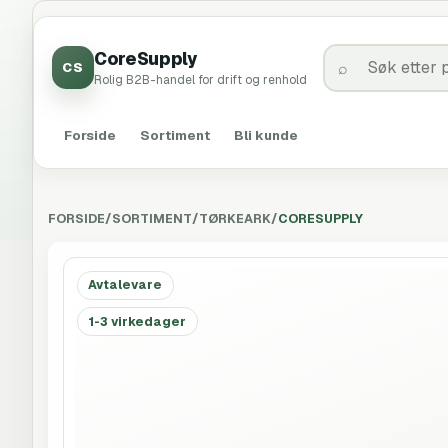
CoreSupply
CS
Rolig B2B-handel for drift og renhold
Forside
Sortiment
Bli kunde
FORSIDE
/
SORTIMENT
/
TØRKEARK
/
CORESUPPLY
Avtalevare
1-3 virkedager