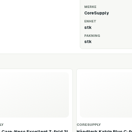
MERKE
CoreSupply
ENHET
stk
PAKNING
stk
LY
CORESUPPLY
 Care-Ness Excellent Z-fold 2l
Håndtørk Katrin Plus C-fo