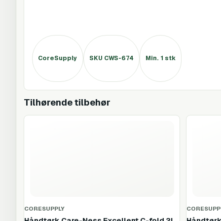
CoreSupply
SKU CWS-674
Min. 1 stk
Tilhørende tilbehør
CORESUPPLY
CORESUPP
Håndtørk Care-Ness Excellent C-fold 2l
Håndtørk