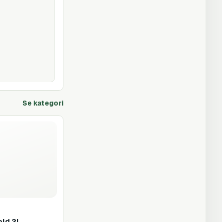
Se kategori
ld 2l