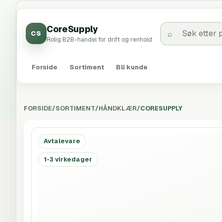
CoreSupply
CS
Rolig B2B-handel for drift og renhold
Forside
Sortiment
Bli kunde
FORSIDE
/
SORTIMENT
/
HÅNDKLÆR
/
CORESUPPLY
Avtalevare
1-3 virkedager