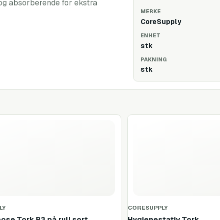
k og absorberende for ekstra
MERKE
CoreSupply
ENHET
stk
PAKNING
stk
LY
CORESUPPLY
ose Tork B3 på rull sort
Hygienestativ Tork