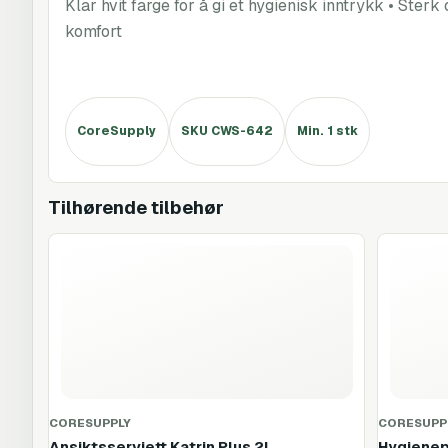
Klar hvit farge for å gi et hygienisk inntrykk • Ster
komfort
CoreSupply
SKU CWS-642
Min. 1 stk
Tilhørende tilbehør
CORESUPPLY
CORESUPP
Ansiktsserviett Katrin Plus 2l
Hygienep